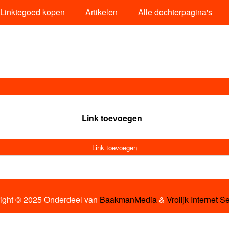
Linktegoed kopen
Artikelen
Alle dochterpagina's
Link toevoegen
Link toevoegen
ight © 2025 Onderdeel van
BaakmanMedia
&
Vrolijk Internet S