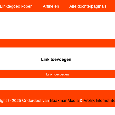
Linktegoed kopen
Artikelen
Alle dochterpagina's
Link toevoegen
Link toevoegen
ight © 2025 Onderdeel van
BaakmanMedia
&
Vrolijk Internet S